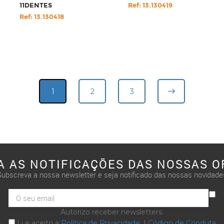
11DENTES
Ref: 13.130419
Ref: 13.130418
1
2
3
A AS NOTIFICAÇÕES DAS NOSSAS O
Subscreva a nossa newsletter e seja notificado das nossas novidade
Autorizo receber newsletters.
Li e aceito a
Política de Privacidade
. |
Código de Conduta