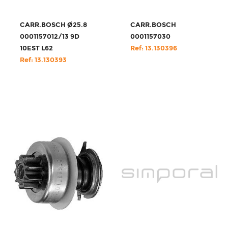
CARR.BOSCH Ø25.8
CARR.BOSCH
0001157012/13 9D
0001157030
10EST L62
Ref: 13.130396
Ref: 13.130393