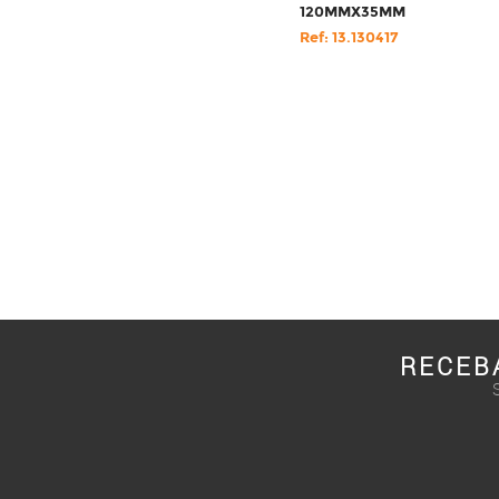
120MMX35MM
Ref: 13.130417
RECEB