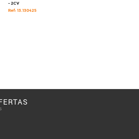
- 2CV
Ref: 13.130425
FERTAS
s