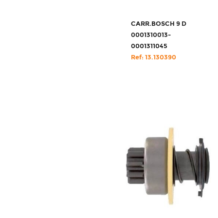
CARR.BOSCH 9 D
0001310013-
0001311045
Ref: 13.130390