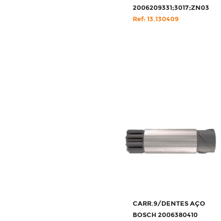
2006209331;3017;ZN0319
Ref: 13.130409
CARR.9/DENTES AÇO
BOSCH 2006380410