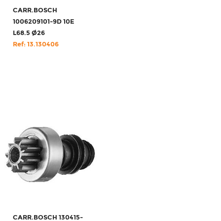
CARR.BOSCH
1006209101-9D 10E
L68.5 Ø26
Ref: 13.130406
CARR.BOSCH 130415-