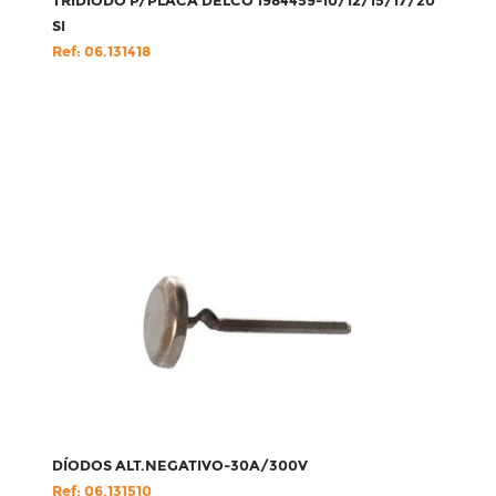
TRIDÍODO P/PLACA DELCO 1984459-10/12/15/17/20
SI
Ref: 06.131418
DÍODOS ALT.NEGATIVO-30A/300V
Ref: 06.131510