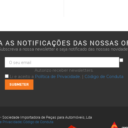
A AS NOTIFICAÇÕES DAS NOSSAS O
Subscreva a nossa newsletter e seja notificado das nossas novidade
Autorizo receber newsletters.
Li e aceito a
Política de Privacidade
. |
Código de Conduta
 - Sociedade Importadora de Peças para Automóveis, Lda
de Privacidade|
Código de Conduta