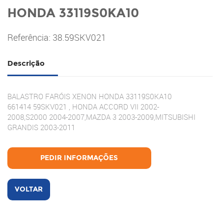
HONDA 33119S0KA10
Referência: 38.59SKV021
Descrição
BALASTRO FARÓIS XENON HONDA 33119S0KA10
661414 59SKV021 , HONDA ACCORD VII 2002-
2008,S2000 2004-2007,MAZDA 3 2003-2009,MITSUBISHI
GRANDIS 2003-2011
PEDIR INFORMAÇÕES
VOLTAR