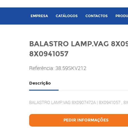
EMPRESA
CATÁLOGOS
CONTACTOS
PRODU
BALASTRO LAMP.VAG 8X09
8X0941057
Referência: 38.59SKV212
Descrição
BALASTRO LAMP.VAG 8X0907472A | 8X0941057 , 8X
PEDIR INFORMAÇÕES