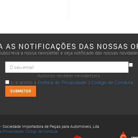
A AS NOTIFICAÇÕES DAS NOSSAS O
Subscreva a nossa newsletter e seja notificado das nossas novidade
Autorizo receber newsletters.
Li e aceito a
Política de Privacidade
. |
Código de Conduta
 - Sociedade Importadora de Peças para Automóveis, Lda
de Privacidade|
Código de Conduta