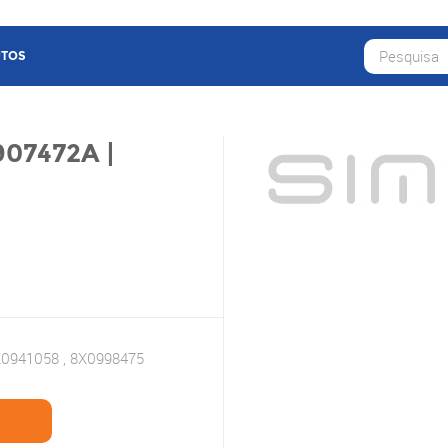
TOS
07472A |
0941058 , 8X0998475