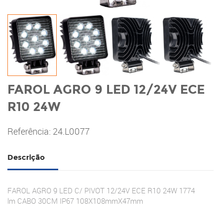
FAROL AGRO 9 LED 12/24V ECE
R10 24W
Referência: 24.L0077
Descrição
FAROL AGRO 9 LED C/ PIVOT 12/24V ECE R10 24W 1774
lm CABO 30CM IP67 108X108mmX47mm