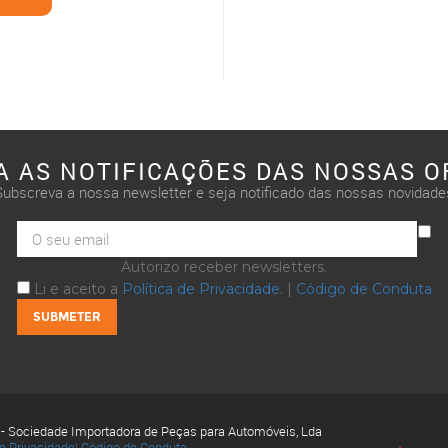
A AS NOTIFICAÇÕES DAS NOSSAS O
Subscreva a nossa newsletter e seja notificado das nossas novidade
Autorizo receber newsletters.
Li e aceito a
Política de Privacidade
. |
Código de Conduta
 - Sociedade Importadora de Peças para Automóveis, Lda
de Privacidade|
Código de Conduta