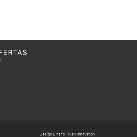
FERTAS
s
Design Binário - Web Innovation