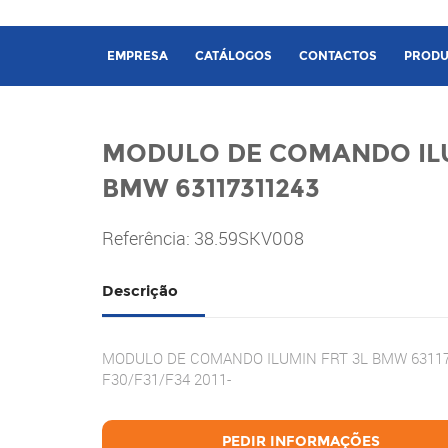
EMPRESA
CATÁLOGOS
CONTACTOS
PRODU
MODULO DE COMANDO ILU
BMW 63117311243
Referência: 38.59SKV008
Descrição
MODULO DE COMANDO ILUMIN FRT 3L BMW 6311
F30/F31/F34 2011-
PEDIR INFORMAÇÕES