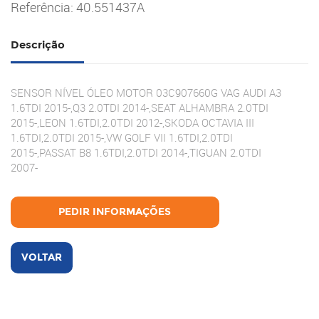
Referência: 40.551437A
Descrição
SENSOR NÍVEL ÓLEO MOTOR 03C907660G VAG AUDI A3
1.6TDI 2015-,Q3 2.0TDI 2014-,SEAT ALHAMBRA 2.0TDI
2015-,LEON 1.6TDI,2.0TDI 2012-,SKODA OCTAVIA III
1.6TDI,2.0TDI 2015-,VW GOLF VII 1.6TDI,2.0TDI
2015-,PASSAT B8 1.6TDI,2.0TDI 2014-,TIGUAN 2.0TDI
2007-
PEDIR INFORMAÇÕES
VOLTAR