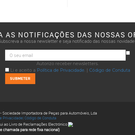
A AS NOTIFICAÇÕES DAS NOSSAS O
Subscreva a nossa newsletter e seja notificado das nossas novidade
Autorizo receber newsletters.
Li e aceito a
Política de Privacidade
. |
Código de Conduta
 - Sociedade Importadora de Peças para Automóveis, Lda
de Privacidade|
Código de Conduta
ui ao Livro de Reclamações Electrónico
e chamada para rede fixa nacional)