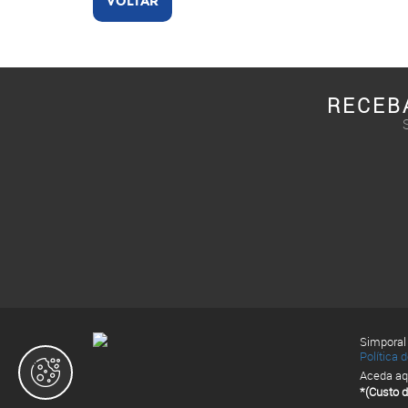
VOLTAR
RECEB
Simporal
Política 
Aceda aq
*(Custo d