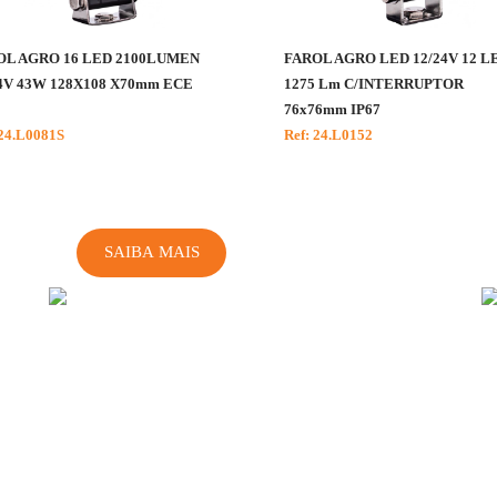
OL AGRO 16 LED 2100LUMEN
FAROL AGRO LED 12/24V 12 L
4V 43W 128X108 X70mm ECE
1275 Lm C/INTERRUPTOR
76x76mm IP67
 24.L0081S
Ref: 24.L0152
SAIBA MAIS
CONTACTE-NOS
TEMOS TODO
O GOSTO EM
FALAR CONSIGO