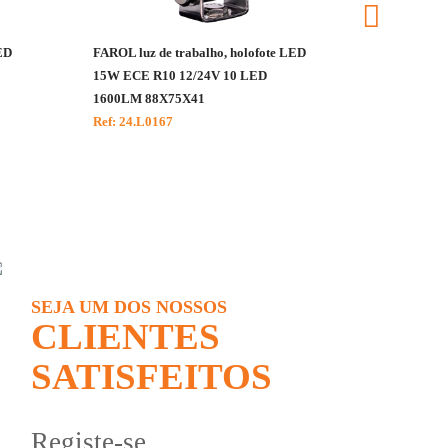
ED
FAROL luz de trabalho, holofote LED
ROTATIVO 
15W ECE R10 12/24V 10 LED
R65 45LED
1600LM 88X75X41
Ref: 25.816
Ref: 24.L0167
SEJA UM DOS NOSSOS
CLIENTES
SATISFEITOS
Registe-se