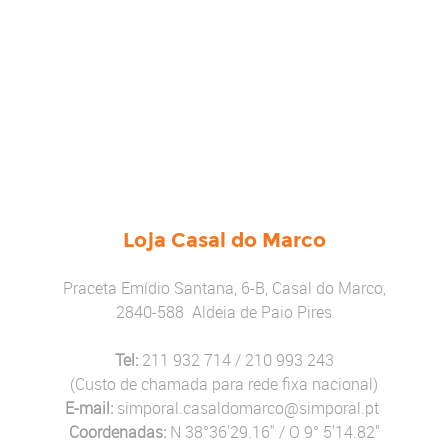
Loja Casal do Marco
Praceta Emídio Santana, 6-B, Casal do Marco,
2840-588 Aldeia de Paio Pires
Tel:
211 932 714 / 210 993 243
(Custo de chamada para rede fixa nacional)
E-mail:
simporal.casaldomarco@simporal.pt
Coordenadas:
N 38°36'29.16" / O 9° 5'14.82"