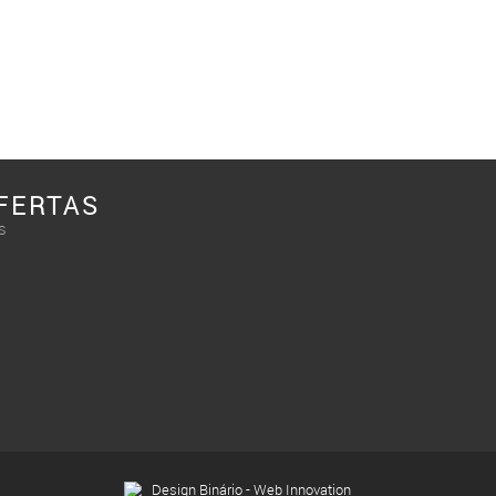
FERTAS
s
Design Binário - Web Innovation