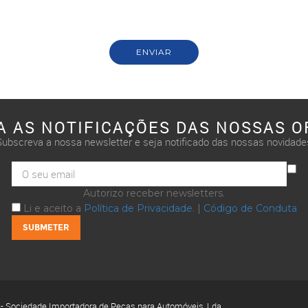
A AS NOTIFICAÇÕES DAS NOSSAS O
Subscreva a nossa newsletter e seja notificado das nossas novidade
Autorizo receber newsletters.
Li e aceito a
Política de Privacidade
. |
Código de Conduta
 - Sociedade Importadora de Peças para Automóveis, Lda