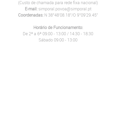
(Custo de chamada para rede fixa nacional)
E-mail:
simporal.povoa@simporal.pt
Coordenadas:
N 38°48’08.18”/O 9°09’29.45”
Horário de Funcionamento:
De 2ª a 6ª 09:00 - 13:00 / 14:30 - 18:30
Sábado 09:00 - 13:00